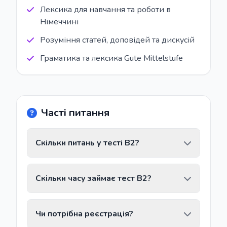
Лексика для навчання та роботи в
Німеччині
Розуміння статей, доповідей та дискусій
Граматика та лексика Gute Mittelstufe
Часті питання
Скільки питань у тесті B2?
Тест містить 20 питань з граматики та
Скільки часу займає тест B2?
лексики рівня B2.
У середньому 5–10 хвилин, залежно від
Чи потрібна реєстрація?
вашого темпу.