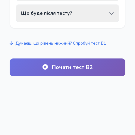
Ні, тест можна пройти без реєстрації.
Що буде після тесту?
Результат показується одразу після
завершення.
Ви отримаєте оцінку, відсоток
правильних відповідей та рекомендації
Думаєш, що рівень нижчий? Спробуй тест B1
щодо подальшого навчання.
Почати тест B2