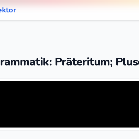
ektor
rammatik: Präteritum; Plu