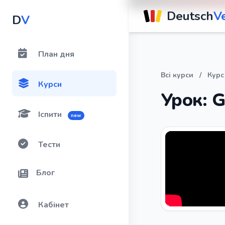
Deutsch
V
D
V
План дня
Всі курси
/
Курс
Курси
Урок: G
Іспити
new
Тести
Блог
Кабінет