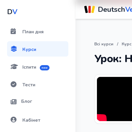
Deutsch
V
D
V
План дня
Всі курси
/
Курс
Курси
Урок: H
Іспити
new
Тести
Блог
Кабінет