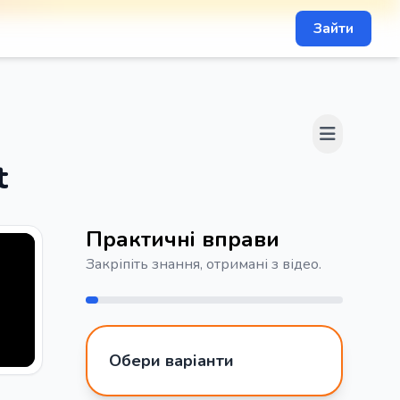
Зайти
t
Практичні вправи
Закріпіть знання, отримані з відео.
Обери варіанти