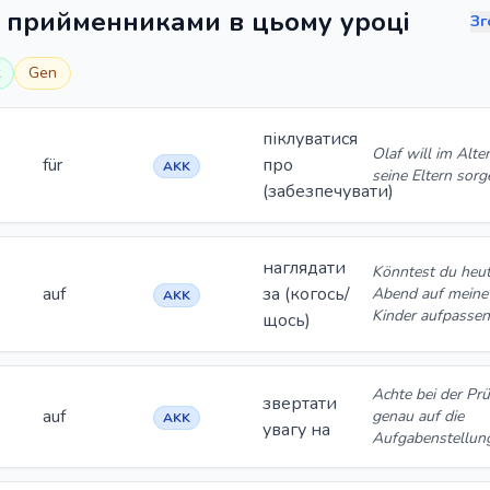
з прийменниками в цьому уроці
Зг
Gen
піклуватися
Olaf will im Alter
für
про
AKK
seine Eltern sorg
(забезпечувати)
наглядати
Könntest du heu
auf
за (когось/
Abend auf meine
AKK
Kinder aufpassen
щось)
Achte bei der Pr
звертати
auf
genau auf die
AKK
увагу на
Aufgabenstellun