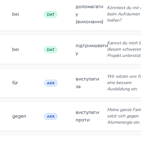
допомагати
Könntest du mir 
bei
у
beim Aufräumen
DAT
helfen?
(виконанні)
Kannst du mich b
підтримувати
bei
diesem schwere
DAT
у
Projekt unterstü
Wir setzen uns f
виступати
für
eine bessere
AKK
за
Ausbildung ein.
Meine ganze Fami
виступати
gegen
setzt sich gegen
AKK
проти
Atomenergie ein.