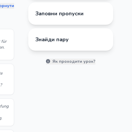
орнути
Заповни пропуски
Знайди пару
 für
en.
Як проходити урок?
te
?
üfung
g.