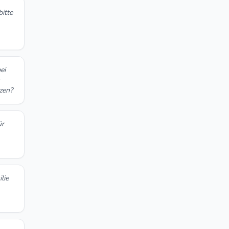
bitte
ei
n
tzen?
ür
lie