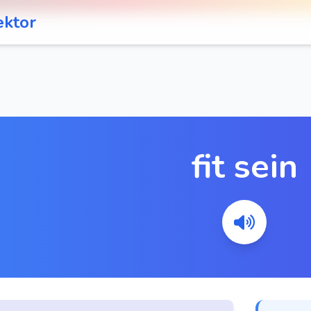
ektor
fit sein