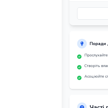
Поради 
Прослухайте 
Створіть вла
Асоціюйте с
Часті