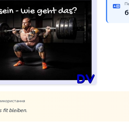
П
б
використання
 fit bleiben.