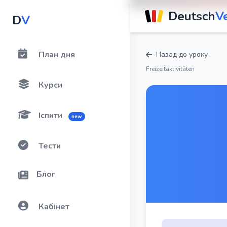
Deutsch
V
D
V
План дня
Назад до уроку
Freizeitaktivitäten
Курси
Іспити
new
Тести
Блог
Кабінет