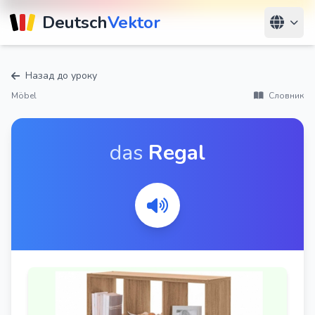
Deutsch
Vektor
Назад до уроку
Möbel
Словник
das
Regal