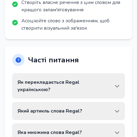
Створіть власне речення з цим словом для
кращого запам'ятовування
Асоціюйте слово з зображенням, щоб
створити візуальний зв'язок
Часті питання
Як перекладається Regal
українською?
Слово Regal перекладається як «полиця».
Який артикль слова Regal?
Слово Regal має артикль das.
Яка множина слова Regal?