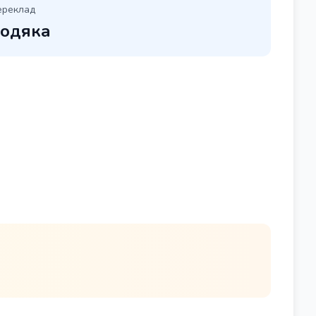
ереклад
одяка