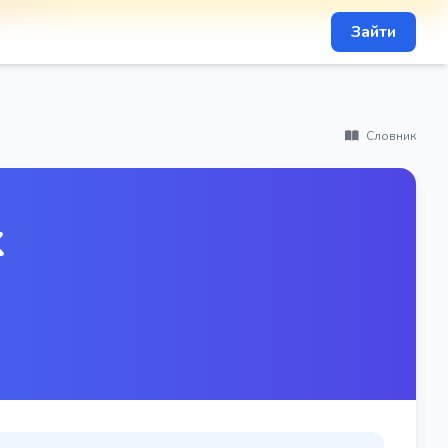
Зайти
Словник
k