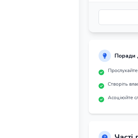
Поради 
Прослухайте 
Створіть вла
Асоціюйте с
Часті