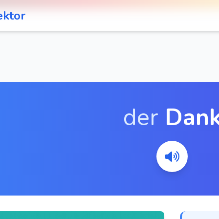
ektor
der
Dan