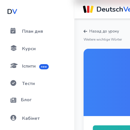
Deutsch
V
D
V
План дня
Назад до уроку
Weitere wichtige Wörter
Курси
Іспити
new
Тести
Блог
Кабінет