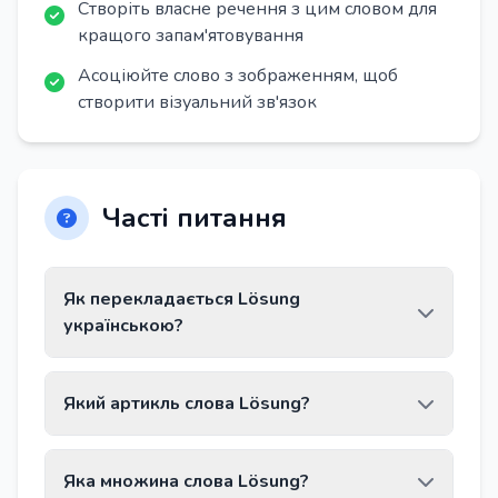
Створіть власне речення з цим словом для
кращого запам'ятовування
Асоціюйте слово з зображенням, щоб
створити візуальний зв'язок
Часті питання
Як перекладається Lösung
українською?
Слово Lösung перекладається як «рішення,
Який артикль слова Lösung?
відповідь».
Слово Lösung має артикль die.
Яка множина слова Lösung?