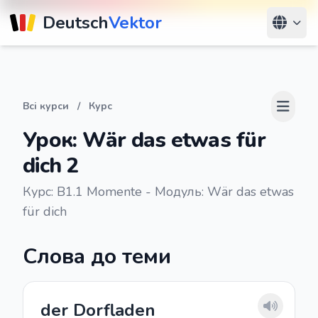
Deutsch
Vektor
Всі курси
/
Курс
Урок: Wär das etwas für
dich 2
Курс: B1.1 Momente - Модуль: Wär das etwas
für dich
Слова до теми
der Dorfladen