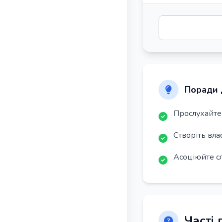
Поради 
Прослухайте 
Створіть вла
Асоціюйте с
Часті