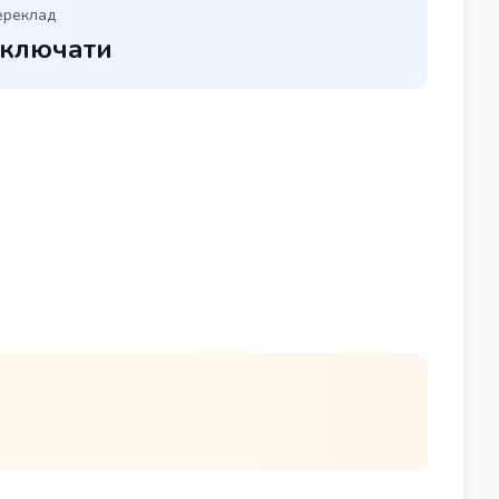
ереклад
ключати