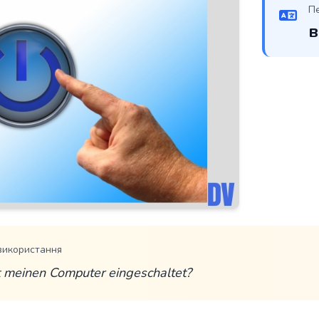
П
в
використання
 meinen Computer eingeschaltet?