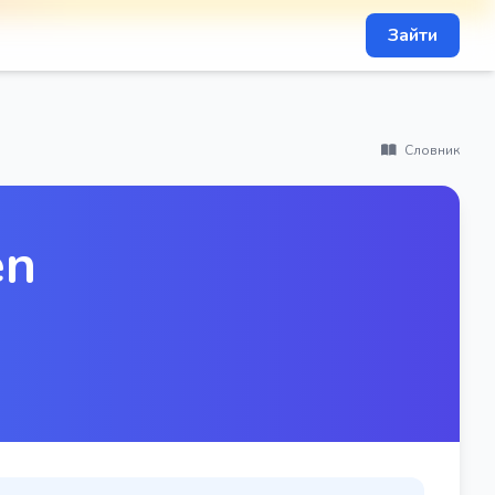
Зайти
Словник
en