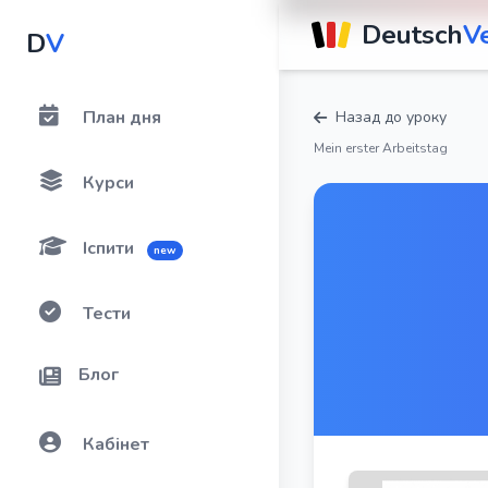
Deutsch
V
D
V
План дня
Назад до уроку
Mein erster Arbeitstag
Курси
Іспити
new
Тести
Блог
Кабінет