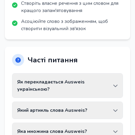
Створіть власне речення з цим словом для
кращого запам'ятовування
Асоціюйте слово з зображенням, щоб
створити візуальний зв'язок
Часті питання
Як перекладається Ausweis
українською?
Слово Ausweis перекладається як
Який артикль слова Ausweis?
«посвідчення особи, документ».
Слово Ausweis має артикль der.
Яка множина слова Ausweis?