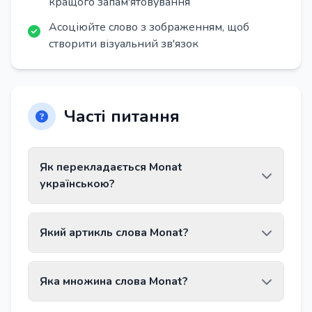
кращого запам'ятовування
Асоціюйте слово з зображенням, щоб
створити візуальний зв'язок
Часті питання
Як перекладається Monat
українською?
Слово Monat перекладається як «місяць».
Який артикль слова Monat?
Слово Monat має артикль der.
Яка множина слова Monat?