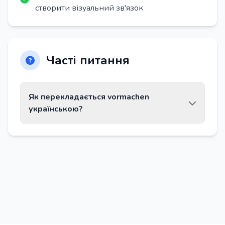
створити візуальний зв'язок
Часті питання
Як перекладається vormachen
українською?
Слово vormachen перекладається як
«вдавати, обдурювати, обдурити».