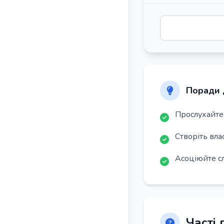
Поради 
Прослухайте 
Створіть вла
Асоціюйте с
Часті