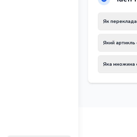
Як переклада
Слово Glückwu
Який артикль
Слово Glückwun
Яка множина 
Множина слова