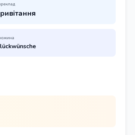
ереклад
ривітання
ножина
lückwünsche