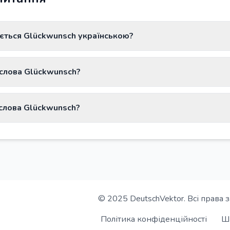
ється Glückwunsch українською?
nsch перекладається як «привітання».
 слова Glückwunsch?
sch має артикль der.
слова Glückwunsch?
 Glückwunsch - Glückwünsche.
© 2025 DeutschVektor. Всі права 
Політика конфіденційності
Ш