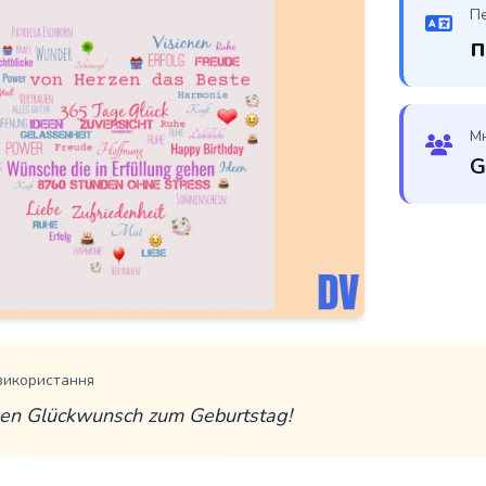
П
п
М
G
використання
hen Glückwunsch zum Geburtstag!