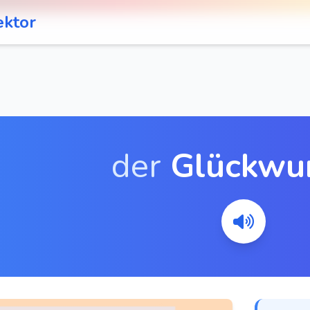
ektor
der
Glückwu