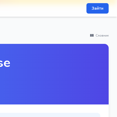
Зайти
Словник
se