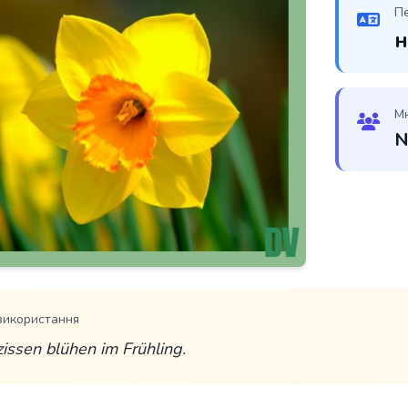
П
н
М
N
використання
issen blühen im Frühling.