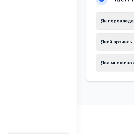
Як переклада
Слово Narzisse
Який артикль 
Слово Narzisse
Яка множина 
Множина слова 