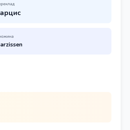
ереклад
арцис
ножина
arzissen