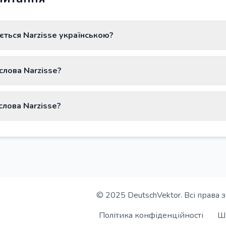
ється Narzisse українською?
 перекладається як «нарцис».
слова Narzisse?
 має артикль die.
слова Narzisse?
Narzisse - Narzissen.
© 2025 DeutschVektor. Всі права 
Політика конфіденційності
Ш