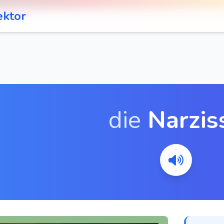
ektor
die
Narzis