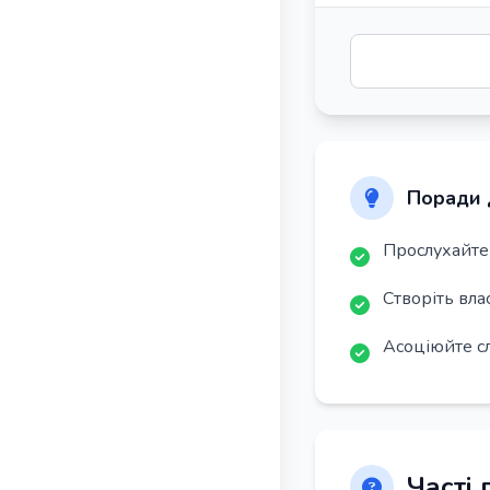
Поради 
Прослухайте 
Створіть вла
Асоціюйте с
Часті