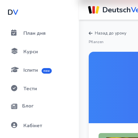
Deutsch
V
D
V
План дня
Назад до уроку
Pflanzen
Курси
Іспити
new
Тести
Блог
Кабінет