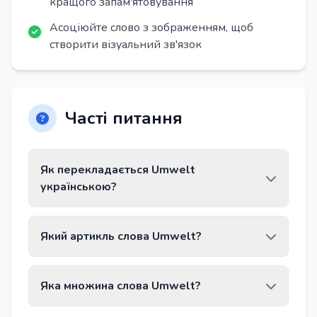
кращого запам'ятовування
Асоціюйте слово з зображенням, щоб
створити візуальний зв'язок
Часті питання
Як перекладається Umwelt
українською?
Слово Umwelt перекладається як
Який артикль слова Umwelt?
«довкілля».
Слово Umwelt має артикль die.
Яка множина слова Umwelt?