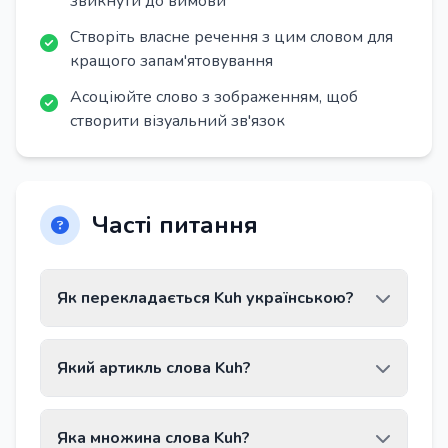
звикнути до вимови
Створіть власне речення з цим словом для
кращого запам'ятовування
Асоціюйте слово з зображенням, щоб
створити візуальний зв'язок
Часті питання
Як перекладається Kuh українською?
Слово Kuh перекладається як «корова».
Який артикль слова Kuh?
Слово Kuh має артикль die.
Яка множина слова Kuh?