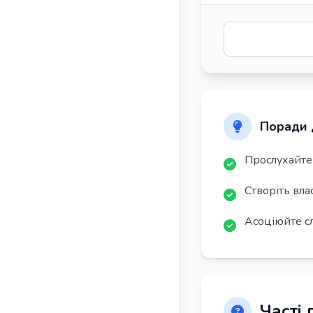
Поради 
Прослухайте 
Створіть вла
Асоціюйте с
Часті