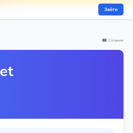
Зайти
Словник
et