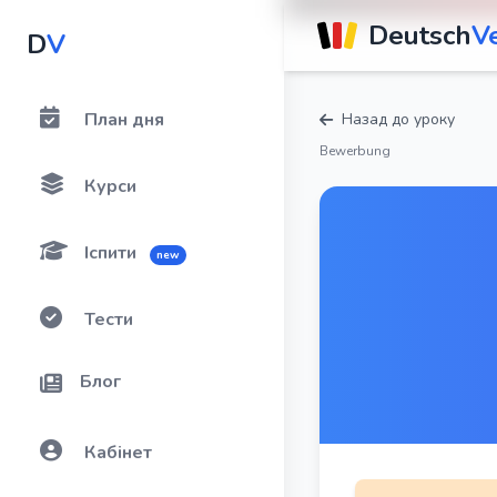
Deutsch
V
D
V
План дня
Назад до уроку
Bewerbung
Курси
Іспити
new
Тести
Блог
Кабінет