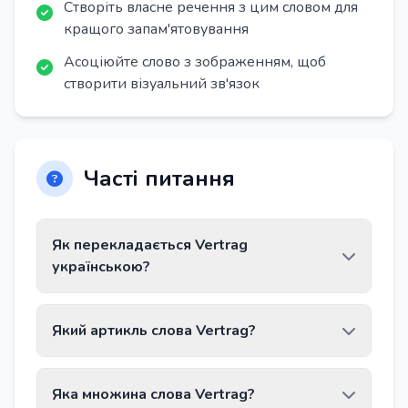
Створіть власне речення з цим словом для
кращого запам'ятовування
Асоціюйте слово з зображенням, щоб
створити візуальний зв'язок
Часті питання
Як перекладається Vertrag
українською?
Слово Vertrag перекладається як «контракт,
Який артикль слова Vertrag?
договір».
Слово Vertrag має артикль der.
Яка множина слова Vertrag?