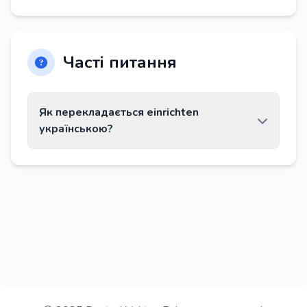
Часті питання
Як перекладається einrichten
українською?
Слово einrichten перекладається як
«обставляти (квартиру), обладнати».