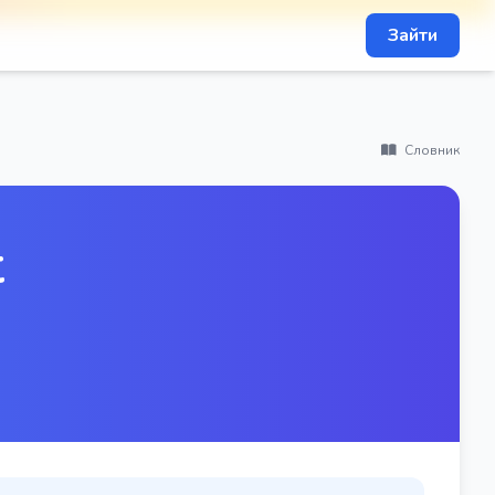
Зайти
Словник
t