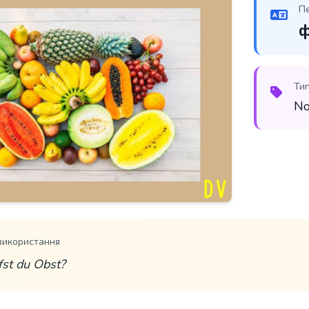
П
ф
Ти
N
використання
st du Obst?