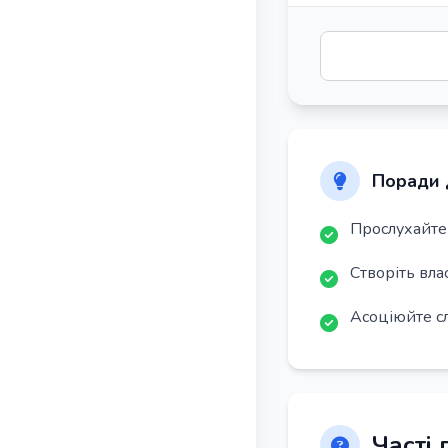
Поради 
Прослухайте 
Створіть вла
Асоціюйте с
Часті