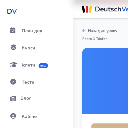
Deutsch
V
D
V
План дня
Назад до уроку
Essen & Trinken
Курси
Іспити
new
Тести
Блог
Кабінет