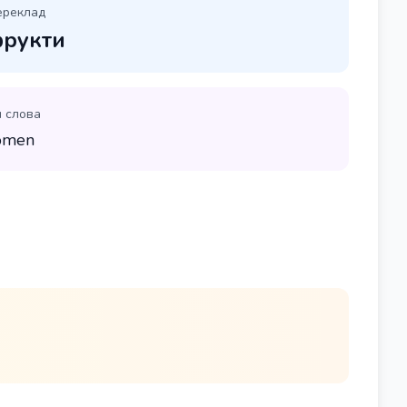
ереклад
рукти
п слова
omen