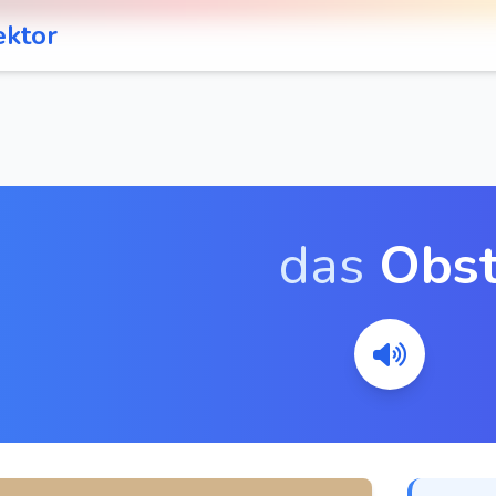
ektor
das
Obs