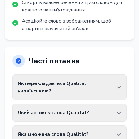
Створіть власне речення з цим словом для
кращого запам'ятовування
Асоціюйте слово з зображенням, щоб
створити візуальний зв'язок
Часті питання
Як перекладається Qualität
українською?
Слово Qualität перекладається як «якість,
Який артикль слова Qualität?
властивість».
Слово Qualität має артикль die.
Яка множина слова Qualität?